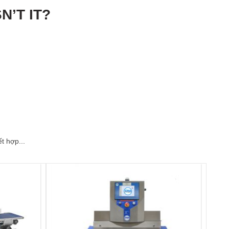
N’T IT?
t hợp...