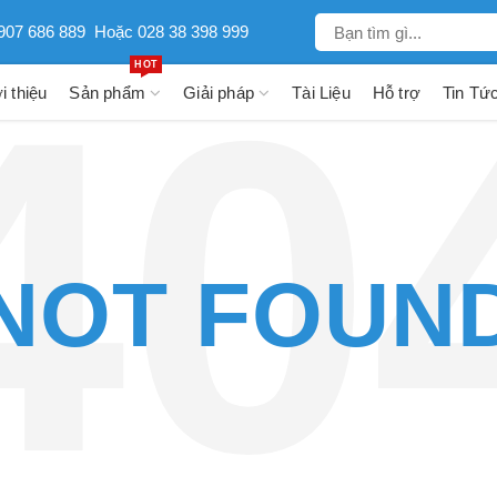
907 686 889
Hoặc 028 38 398 999
HOT
i thiệu
Sản phẩm
Giải pháp
Tài Liệu
Hỗ trợ
Tin Tứ
NOT FOUN