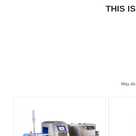
THIS I
Máy dò 