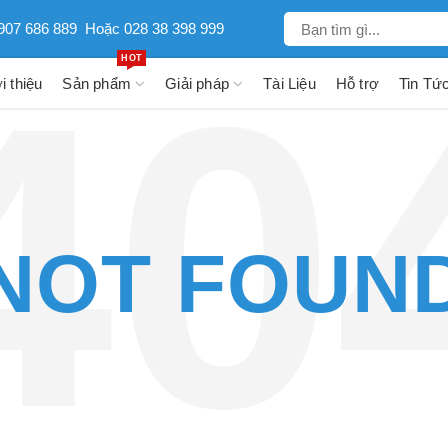
907 686 889
Hoặc 028 38 398 999
HOT
i thiệu
Sản phẩm
Giải pháp
Tài Liệu
Hỗ trợ
Tin Tứ
NOT FOUN