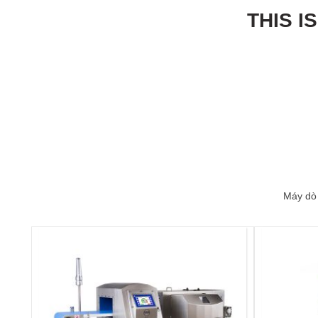
THIS I
Máy dò 