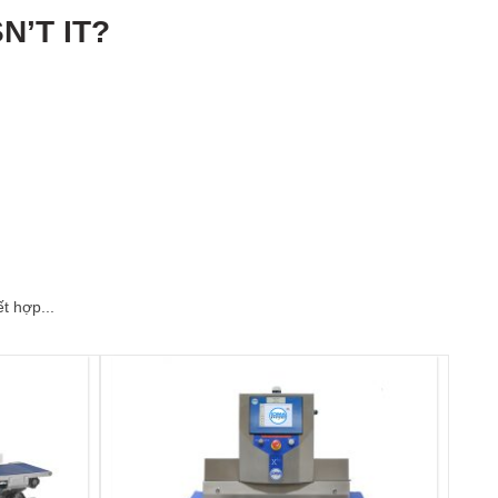
N’T IT?
t hợp...