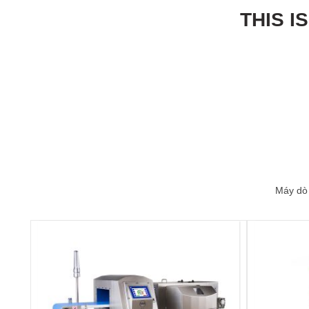
THIS I
Máy dò 