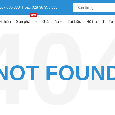
907 686 889
Hoặc 028 38 398 999
HOT
i thiệu
Sản phẩm
Giải pháp
Tài Liệu
Hỗ trợ
Tin Tứ
NOT FOUN