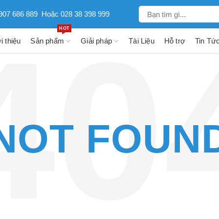
907 686 889
Hoặc 028 38 398 999
HOT
i thiệu
Sản phẩm
Giải pháp
Tài Liệu
Hỗ trợ
Tin Tứ
NOT FOUN