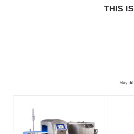
THIS I
Máy dò 