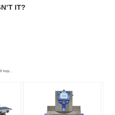
N’T IT?
t hợp...