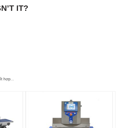
N’T IT?
t hợp...