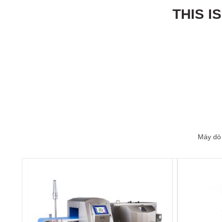
THIS I
Máy dò 