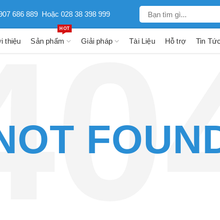
907 686 889
Hoặc 028 38 398 999
HOT
i thiệu
Sản phẩm
Giải pháp
Tài Liệu
Hỗ trợ
Tin Tứ
NOT FOUN